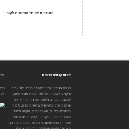
התנגדות לקוח? הזדמנות לקוח !
אודות קבוצת פרופיט
סוד
חברת פרופיט גרופ מתמחה במתן ליווי צמוד
המדר
ומקצועי לארגונים על מנת למנוע אובדן עיסקי,
בעס
לצמצם הפסדים ולשמר את רווחיות הארגון.
פרופיט גרופ מתמקדת בזיהוי סיכונים, טיפול
באיומים עסקיים, השבת נזקים, הקמה וניהול
מערכי אבטחה, ביקורת, בקרה והטמעת נהלי
עבודה. הצוות המקצועי של פרופיט גרופ מורכב
מאנשי המקצוע המעולים בתחומם. אנשינו