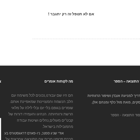
אם לא תטפל זה רק יתגבר !
 התוצאה – הספר
מה לקוחות אומרים
צ
יך למניעת אובדן ושיפור הרווחיות
הם היו שם עבורנו,נכונים לכל משימה עם
הלב הנשמה והמצויינות שמאפיינת אותם.
קים, מאת מזל כלף ומנחם אלן.
שומרים בגופם בלי יום ובלי לילה על מלאי
הרשת ורווחיותה. הנהיגו והעמידו דורות של
קבט"ים מעולים,נהלים ושיטות עבודה
מהמובילות בישראל.
אודי שניג סמנכ, ניו-פארם דראגסטורס בע
חברת פרופט מבית אם התוצאה אחראית על