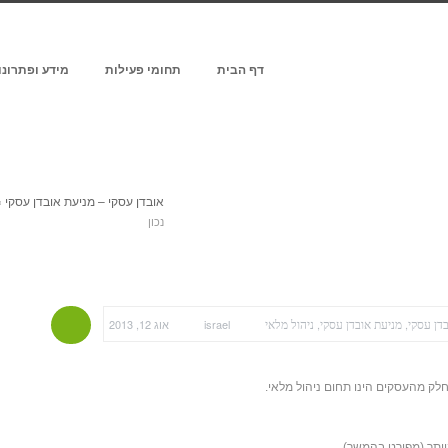
דף הבית
תחומי פעילות
מידע ופתרונו
שור לאתר
info@profit-group.co.il
אובדן עסקי – מניעת אובדן עסקי
»
נכון
דן עסקי
מניעת אובדן עסקי
ניהול מלאי
,
,
israel
אוג 12, 2013
ק מהעסקים הינו תחום ניהול מלאי.
יותר (מפורט בהמשך).