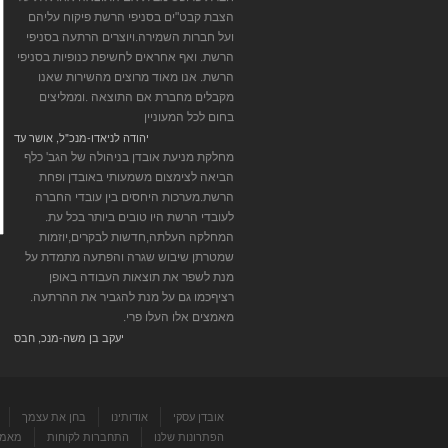
הצבת קבט"ים בסניפי הרשת פיקוח עליהם
ועל חברות השמירה.ויוצרים הרתעה בסניפי
הרשת. ואף אחראים לחשיפת כנופיות בסניפי
הרשת. אנו מאוד מרוצים מהשירות שאנו
מקבלים מחברת אם התוצאה .וממליצים
בחום לכל המעוניין
יהודה לניאדו-מנכ"ל, אושר עד
מחלקת מניעת אובדן בניהולה של הגב' כלף
הביאה לצימצום משמעותי באובדן ופחת
הרשת.מערכות היחסים בין עובדי החברה
לעובדי הרשת היו טובים ביותר בכל עת.
המחלקה העלתה,חדשות לבקרים,יוזמות
שמטרתן שיבוש שגרה והפתעה מתמדת על
מנת לשפר את תוצאות העבודה באופן
רציףכמו גם על מנת להגביר את ההרתעה.
מאמצים אלו העלו פרי.
יעקב בן משה-מנכ, חבס
אובדן עסקי
אודותינו
בחן את עצמך
הפתרונות שלנו
התחברות לקוחות
מאמר