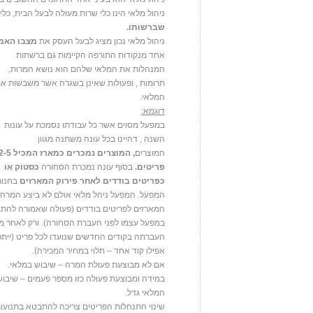
ניהול מלאי הינו כלי שרות מעולה לבעל הבית, כלי 
שברשותו.
ניהול מלאי נכון מציג לבעל העסק את
מצבו האמי
אחד מנקודות התורפה הקיימות גם ברשתות
המנהלות את המלאי שלהם הוא נושא המרות,
תרומות , ופעולות שאינן בשגרה אשר משבשות א
המלאי.
דוגמא:
במפעל מסוים אשר כל עבודתו נסמכת על עונות
השנה , דהיינו בכל עונה משתנה מגוון
המוצרים
,
המוצרים נמכרים כמארז המכיל 
פריטים
.
בסוף עונה נמכרת הסחורה
כסטוק או
כפריטים בודדים לאחר פירוק המארזים
בחנות
המפעל. המפעל ניהל מלאי אולם לא ביצע המרה
המארזים לפריטים בודדים (פעולה שאמורה להת
במפעל עצמו לפני העברת הסחורה). ורק לאחר מי
העברתה בקודים החדשים שנועדו לכל פריט (ייתכ
אפילו קוד אחד – תלוי במחיר המכירה).
אם לא מבוצעת פעולת המרה – שיבוש במלאי.
במידה ומבוצעת פעולה כזו מספר פעמים – שיבוש
המלאי גדל.
שינוי התנהלות הפריטים צריכה להתבטא בתנועות