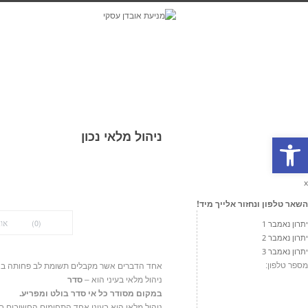
קי
ניהול מלאי נכון
פתח סרגל נגישות
x
השאר טלפון ונחזור אלייך מיד!
אוב
(0)
יתרון נאמבר 1
יתרון נאמבר 2
יתרון נאמבר 3
מספר טלפון:
אחד הדברים אשר מקבלים תשומת לב פחותה בחל
ניהול מלאי בעיני הוא –
סדר
במקום מסודר כל אי סדר בולט ומפריע.
ניהול מלאי הוא בעיני אחד התחומים החשובים ב