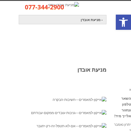
077-344-2900
פתח סרגל נגישות
קישור לאתר
info@profit-group.co.il
מניעת אובדן
x
השאר
אובדן עסקי – מניעת אובדן עסקי
» מניעת אובדן
טלפון
ונחזור
אלייך מיד!
יתרון נאמבר
1