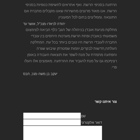
הרתעה בסניפי הרשת. ואף אחראים לחשיפת כנופיות בסניפי
הרשת. אנו מאוד מרוצים מהשירות שאנו מקבלים מחברת אם
התוצאה .וממליצים בחום לכל המעוניין
יהודה לניאדו-מנכ"ל, אושר עד
מחלקת מניעת אובדן בניהולה של הגב' כלף הביאה לצימצום
משמעותי באובדן ופחת הרשת.מערכות היחסים בין עובדי
החברה לעובדי הרשת היו טובים ביותר בכל עת. המחלקה
העלתה,חדשות לבקרים,יוזמות שמטרתן שיבוש שגרה
והפתעה מתמדת על מנת לשפר את תוצאות העבודה באופן
רציףכמו גם על מנת להגביר את ההרתעה. מאמצים אלו העלו
פרי.
יעקב בן משה-מנכ, חבס
צור איתנו קשר
שם
דואר אלקטרוני