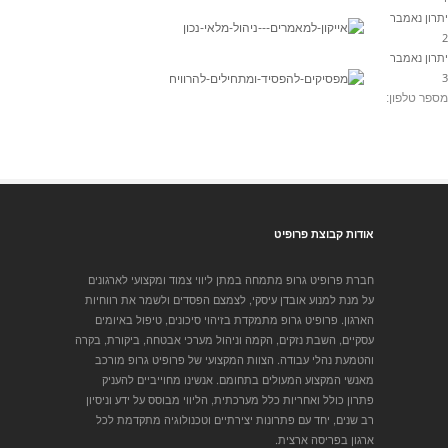
יתרון נאמבר
2
יתרון נאמבר
3
מספר טלפון:
אודות קבוצת פרופיט
חברת פרופיט גרופ מתמחה במתן ליווי צמוד ומקצועי לארגונים
על מנת למנוע אובדן עיסקי, לצמצם הפסדים ולשמר את רווחיות
הארגון. פרופיט גרופ מתמקדת בזיהוי סיכונים, טיפול באיומים
עסקיים, השבת נזקים, הקמה וניהול מערכי אבטחה, ביקורת, בקרה
והטמעת נהלי עבודה. הצוות המקצועי של פרופיט גרופ מורכב
מאנשי המקצוע המעולים בתחומם. אנשינו מחוייביים להעניק
פתרון כולל ואחריות כלל מערכתית, הליווי מבוסס על ידע וניסיון
רב שנים, יחד עם פתרונות יצירתיים וטכנולוגיה מתקדמת לכל
ארגון בפריסה ארצית.