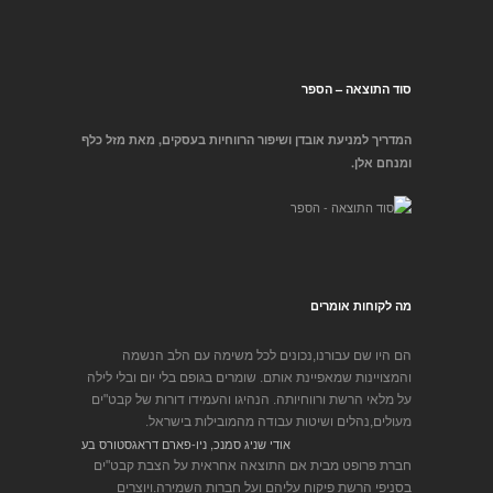
סוד התוצאה – הספר
המדריך למניעת אובדן ושיפור הרווחיות בעסקים, מאת מזל כלף
ומנחם אלן.
מה לקוחות אומרים
הם היו שם עבורנו,נכונים לכל משימה עם הלב הנשמה
והמצויינות שמאפיינת אותם. שומרים בגופם בלי יום ובלי לילה
על מלאי הרשת ורווחיותה. הנהיגו והעמידו דורות של קבט"ים
מעולים,נהלים ושיטות עבודה מהמובילות בישראל.
אודי שניג סמנכ, ניו-פארם דראגסטורס בע
חברת פרופט מבית אם התוצאה אחראית על הצבת קבט"ים
בסניפי הרשת פיקוח עליהם ועל חברות השמירה.ויוצרים