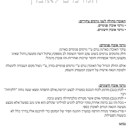
האובדן מחולק לשני גורמים עיקריים:
• גורמי אובדן פנימיים.
• גורמי אובדן חיצוניים.
גורמי אובדן פנימיים:
עיקר האובדן בארגון נגרם ע"י גורמים פנימיים בארגון.
חלק מהנזקים נגרמים בשוגג עקב חוסר תשומת לב מספקת,שיקול דעת מוטעה,ניהול שאינו
מקצועי,חוסר אכפתיות וחוסר שייכות ואחריות-זהו אובדן מינהלי.
אולם החלק הגדול של האובדן נגרם ע"י גורמים פנימיים-בזדון ,ע"י ניצול מקום העבודה לתועלת
ולטובת הנאה אישית על חשבון המעסיק והעסק.
גורמי אובדן חיצוניים:
• לקחן (גנב) מזדמן-לקוח הנכנס במטרה לבצע רכישה,אולם התפתה ומצא שעה נוחה "ללקיחת"
דבר.
• לקחן (גנב) ממוקד-אדם אשר מטרתו מלכתחילה ביצוע גניבה.
• נוכל-זהו גנב ברמה אחרת,ונזקיו יכולים להגיע למיליוני שקלים.הוא אינו גונב בפועל אלא מבצע
מעשה הונאה הגורם לאובדן כספי.
• פורץ-מאתר נקודת תורפה במערך ההגנה הפיזי של המקום כדי להיכנס אליו,בדרך כלל לא
בשעות הפעילות.
seta