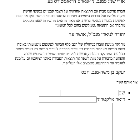
אודי שניג סמנכ, ניו-פארם דראגסטורס בע
חברת פרופט מבית אם התוצאה אחראית על הצבת קבט"ים בסניפי הרשת
פיקוח עליהם ועל חברות השמירה.ויוצרים הרתעה בסניפי הרשת. ואף אחראים
לחשיפת כנופיות בסניפי הרשת. אנו מאוד מרוצים מהשירות שאנו מקבלים
מחברת אם התוצאה .וממליצים בחום לכל המעוניין
יהודה לניאדו-מנכ"ל, אושר עד
מחלקת מניעת אובדן בניהולה של הגב' כלף הביאה לצימצום משמעותי באובדן
ופחת הרשת.מערכות היחסים בין עובדי החברה לעובדי הרשת היו טובים ביותר
בכל עת. המחלקה העלתה,חדשות לבקרים,יוזמות שמטרתן שיבוש שגרה
והפתעה מתמדת על מנת לשפר את תוצאות העבודה באופן רציףכמו גם על מנת
להגביר את ההרתעה. מאמצים אלו העלו פרי.
יעקב בן משה-מנכ, חבס
צור איתנו קשר
שם
דואר אלקטרוני