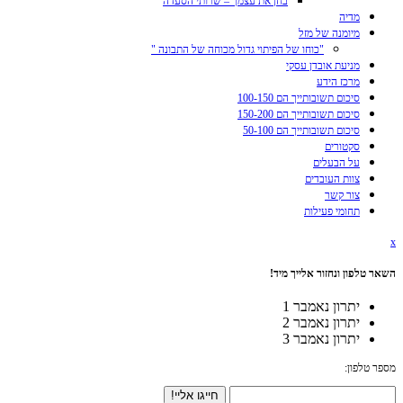
בחן את עצמך – שרותי הסעדה
מדיה
מיומנה של מזל
"כוחו של הפיתוי גדול מכוחה של התבונה "
מניעת אובדן עסקי
מרכז הידע
סיכום תשובותייך הם 100-150
סיכום תשובותייך הם 150-200
סיכום תשובותייך הם 50-100
סקטורים
על הבעלים
צוות העובדים
צור קשר
תחומי פעילות
x
השאר טלפון ונחזור אלייך מיד!
יתרון נאמבר 1
יתרון נאמבר 2
יתרון נאמבר 3
מספר טלפון: