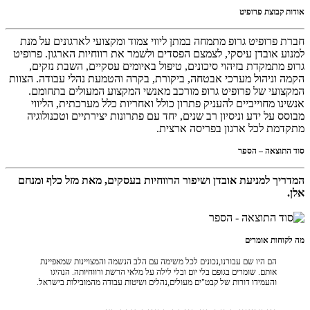
אודות קבוצת פרופיט
חברת פרופיט גרופ מתמחה במתן ליווי צמוד ומקצועי לארגונים על מנת
למנוע אובדן עיסקי, לצמצם הפסדים ולשמר את רווחיות הארגון. פרופיט
גרופ מתמקדת בזיהוי סיכונים, טיפול באיומים עסקיים, השבת נזקים,
הקמה וניהול מערכי אבטחה, ביקורת, בקרה והטמעת נהלי עבודה. הצוות
המקצועי של פרופיט גרופ מורכב מאנשי המקצוע המעולים בתחומם.
אנשינו מחוייביים להעניק פתרון כולל ואחריות כלל מערכתית, הליווי
מבוסס על ידע וניסיון רב שנים, יחד עם פתרונות יצירתיים וטכנולוגיה
מתקדמת לכל ארגון בפריסה ארצית.
סוד התוצאה – הספר
המדריך למניעת אובדן ושיפור הרווחיות בעסקים, מאת מזל כלף ומנחם
אלן.
מה לקוחות אומרים
הם היו שם עבורנו,נכונים לכל משימה עם הלב הנשמה והמצויינות שמאפיינת
אותם. שומרים בגופם בלי יום ובלי לילה על מלאי הרשת ורווחיותה. הנהיגו
והעמידו דורות של קבט"ים מעולים,נהלים ושיטות עבודה מהמובילות בישראל.