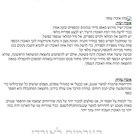
אובדן ישיר:
אובדן ישיר מורגש באופן מיידי בנתונים הכספיים ובזמן אמת.
בכדי לדעת מהי רמת האובדן הישיר,יש לבצע ספירות מלאי .
יש לחשב את המלאי הקיים בספרים, אל מול המלאי שנספר בפועל.
כך שמתקבל הפרש כספי במחיר הקניה. תמונת מצב זו נותנת אינדיקציה לגבי האובדן הכספי.
פחת נמדד מספירה לספירה, כדי לדעת מהי רמת אחוז האובדן יש להביא חשבון נתונים כגון:
מחזור מכירות לתקופה,תנועות מלאי וכו'.
קביעת שיעור אחוז האובדן הינה פשוטה, אולם יש להשתמש בתוצאת המשוואה הראשונה, שהיא
ההפרש הכספי לפי מחירי קנייה חלקי מחזור סכום המכירות (באותה תקופה) ולהכפילה במאה.
התוצאה תהיה אחוז האובדן העסקי.
אובדן עקיף:
התייחסות פרטנית למוצר שנגנב, אנו כבעלי או כמנהלי עסקים, מצפים ועושים כל שביכולתנו כדי
שההשקעה שלנו תניב רווחים. במידה והדבר אינו עולה בידינו, התוצאה המתקבלת היא הפסד
כספי.
כדי לכסות על הפסד זה, אנו נאלצים למכור יותר על מנת שהרווחים יצמצמו את ההפסד שנגרם.
באותו מטבע יש להתייחס למוצר שנגנב/התקלקל/נפגם. ככל שהרווח נטו של הארגון יהיה גבוה
יותר כך האובדן העקיף יהיה נמוך יותר.
הגורמים לאובדן