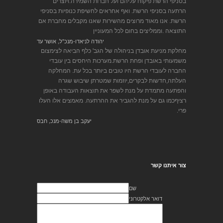
בסניפי הרשת פיקוח עליהם ועל חברות השמירה.ויוצרים
הרתעה בסניפי הרשת. ואף אחראים לחשיפת כנופיות בסניפי
הרשת. אנו מאוד מרוצים מהשירות שאנו מקבלים מחברת אם
התוצאה .וממליצים בחום לכל המעוניין
יהודה לניאדו-מנכ"ל, אושר עד
מחלקת מניעת אובדן בניהולה של הגב' כלף הביאה לצימצום
משמעותי באובדן ופחת הרשת.מערכות היחסים בין עובדי
החברה לעובדי הרשת היו טובים ביותר בכל עת. המחלקה
העלתה,חדשות לבקרים,יוזמות שמטרתן שיבוש שגרה
והפתעה מתמדת על מנת לשפר את תוצאות העבודה באופן
רציףכמו גם על מנת להגביר את ההרתעה. מאמצים אלו העלו
פרי.
יעקב בן משה-מנכ, חבס
צור איתנו קשר
שם
דואר אלקטרוני