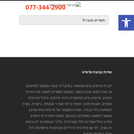
077-344-2900
פתח סרגל נגישות
קישור לאתר
info@profit-group.co.il
אודות קבוצת פרופיט
חברת פרופיט גרופ מתמחה במתן ליווי צמוד ומקצועי לארגונים
על מנת למנוע אובדן עיסקי, לצמצם הפסדים ולשמר את רווחיות
הארגון. פרופיט גרופ מתמקדת בזיהוי סיכונים, טיפול באיומים
עסקיים, השבת נזקים, הקמה וניהול מערכי אבטחה, ביקורת, בקרה
והטמעת נהלי עבודה. הצוות המקצועי של פרופיט גרופ מורכב
מאנשי המקצוע המעולים בתחומם. אנשינו מחוייביים להעניק
פתרון כולל ואחריות כלל מערכתית, הליווי מבוסס על ידע וניסיון
רב שנים, יחד עם פתרונות יצירתיים וטכנולוגיה מתקדמת לכל
ארגון בפריסה ארצית.