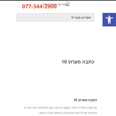
077-344-2900
פתח סרגל נגישות
קישור לאתר
info@profit-group.co.il
כתבה מערוץ 10
אובדן עסקי – מניעת אובדן עסקי
» » כתבה מערוץ 10
כתבה מערוץ 10
פז שוורץ וטליה אלוני מסקרים את אופן פעילותה של חברת
פרופיט מבית אם התוצאה בתחום אובדן עסקי.