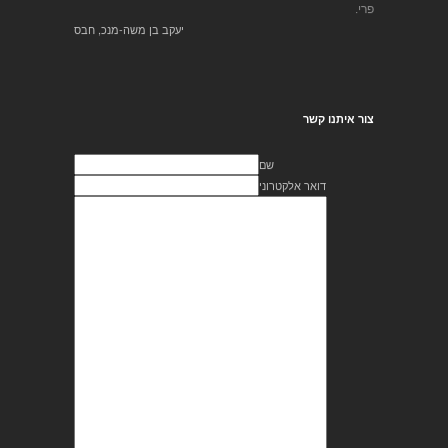
פרי.
יעקב בן משה-מנכ, חבס
צור איתנו קשר
שם
דואר אלקטרוני