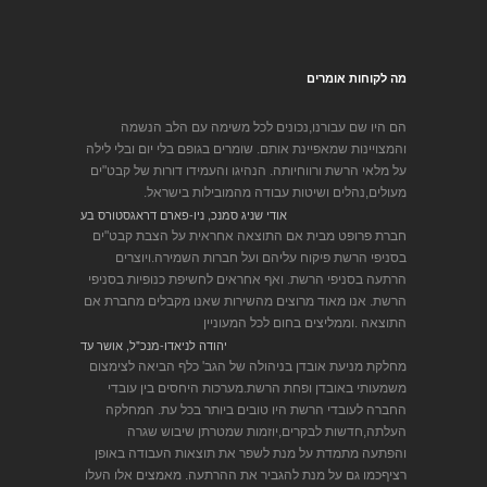
מה לקוחות אומרים
הם היו שם עבורנו,נכונים לכל משימה עם הלב הנשמה
והמצויינות שמאפיינת אותם. שומרים בגופם בלי יום ובלי לילה
על מלאי הרשת ורווחיותה. הנהיגו והעמידו דורות של קבט"ים
מעולים,נהלים ושיטות עבודה מהמובילות בישראל.
אודי שניג סמנכ, ניו-פארם דראגסטורס בע
חברת פרופט מבית אם התוצאה אחראית על הצבת קבט"ים
בסניפי הרשת פיקוח עליהם ועל חברות השמירה.ויוצרים
הרתעה בסניפי הרשת. ואף אחראים לחשיפת כנופיות בסניפי
הרשת. אנו מאוד מרוצים מהשירות שאנו מקבלים מחברת אם
התוצאה .וממליצים בחום לכל המעוניין
יהודה לניאדו-מנכ"ל, אושר עד
מחלקת מניעת אובדן בניהולה של הגב' כלף הביאה לצימצום
משמעותי באובדן ופחת הרשת.מערכות היחסים בין עובדי
החברה לעובדי הרשת היו טובים ביותר בכל עת. המחלקה
העלתה,חדשות לבקרים,יוזמות שמטרתן שיבוש שגרה
והפתעה מתמדת על מנת לשפר את תוצאות העבודה באופן
רציףכמו גם על מנת להגביר את ההרתעה. מאמצים אלו העלו