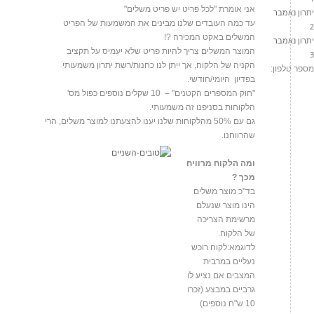
אני אומרת "לכל פריט יש פריט משלים"
יתרון נאמבר
עד כמה העובדים שלנו מבינים את המשמעות של הפריט
2
המשלים באקט המכירה ?!
יתרון נאמבר
המוצר המשלים צריך להיות פריט שלא יעמיס על תקציב
3
הקניה של הלקוח, אך ייתן לנו כחנות/רשת יתרון משמעותי
מספר טלפון:
בפדיון היומי/חודשי.
"חוק המספרים הקטנים" – 10 שקלים נוספים כפול מס'
הלקוחות בסניפנו זה משמעותי.
גם עם 50% מהלקוחות שלנו יענו להצעתנו למוצר משלים, הרי
שהרווחנו.
ומה הלקוח מרוויח
מכך
?
בד"כ מוצר משלים
הינו מוצר שנעלם
מרשימת הצריכה
של הלקוח.
לדוגמא:לקוח רוכש
נעליים במרבית
המצבים אם נציע לו
גרביים במבצע (זכרו
10 ש"ח נוספים)