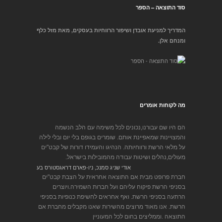
סוד התוצאה – הספר
המדריך למניעת אובדן ושיפור הרווחיות בעסקים, מאת מזל כלף
ומנחם אלן.
מה לקוחות אומרים
הם היו שם עבורנו,נכונים לכל משימה עם הלב הנשמה
והמצויינות שמאפיינת אותם. שומרים בגופם בלי יום ובלי לילה
על מלאי הרשת ורווחיותה. הנהיגו והעמידו דורות של קבט"ים
מעולים,נהלים ושיטות עבודה מהמובילות בישראל.
אודי שניג סמנכ, ניו-פארם דראגסטורס בע
חברת פרופט מבית אם התוצאה אחראית על הצבת קבט"ים
בסניפי הרשת פיקוח עליהם ועל חברות השמירה.ויוצרים
הרתעה בסניפי הרשת. ואף אחראים לחשיפת כנופיות בסניפי
הרשת. אנו מאוד מרוצים מהשירות שאנו מקבלים מחברת אם
התוצאה .וממליצים בחום לכל המעוניין