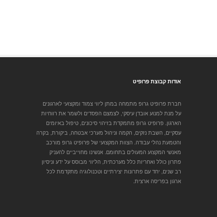
אודות קבוצת פרופיט
חברת פרופיט גרופ מתמחה במתן ליווי צמוד ומקצועי לארגונים
על מנת למנוע אובדן עיסקי, לצמצם הפסדים ולשמר את רווחיות
הארגון. פרופיט גרופ מתמקדת בזיהוי סיכונים, טיפול באיומים
עסקיים, השבת נזקים, הקמה וניהול מערכי אבטחה, ביקורת, בקרה
והטמעת נהלי עבודה. הצוות המקצועי של פרופיט גרופ מורכב
מאנשי המקצוע המעולים בתחומם. אנשינו מחוייביים להעניק
פתרון כולל ואחריות כלל מערכתית, הליווי מבוסס על ידע וניסיון
רב שנים, יחד עם פתרונות יצירתיים וטכנולוגיה מתקדמת לכל
ארגון בפריסה ארצית.