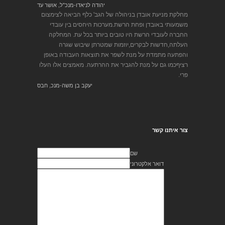
יהודה לניאדו-מנכ"ל, אושר עד
מחלקת מניעת אובדן בניהולה של הגב' כלף הביאה לצימצום
משמעותי באובדן ופחת הרשת.מערכות היחסים בין עובדי
החברה לעובדי הרשת היו טובים ביותר בכל עת. המחלקה
העלתה,חדשות לבקרים,יוזמות שמטרתן שיבוש שגרה
והפתעה מתמדת על מנת לשפר את תוצאות העבודה באופן
רציףכמו גם על מנת להגביר את ההרתעה. מאמצים אלו העלו
פרי.
יעקב בן משה-מנכ, חבס
צור איתנו קשר
שם
דואר אלקטרוני