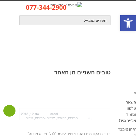
077-344-2900
פתח סרגל נגישות
קישור לאתר
info@profit-group.co.il
טובים השניים מן האחד
x
השאר
אובדן עסקי – מניעת אובדן עסקי
פרומושיין
פרופסור
»
,
»
טלפון
טובים השניים מן האחד
israel
אוג 12, 2013
ונחזור
מכירות
פרופיט
שירות ומכירות
שרות
,
,
,
(0)
אלייך מיד!
יתרון נאמבר
בדורות הקודמים נהגו סבותינו לאמר "לכל סיר יש מכסה".
1